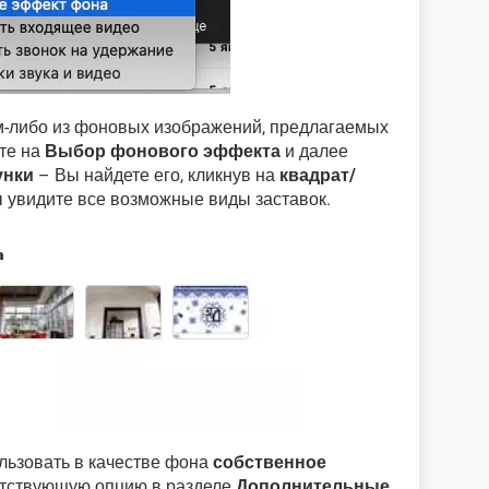
м-либо из фоновых изображений, предлагаемых
ите на
Выбор фонового эффекта
и далее
унки
– Вы найдете его, кликнув на
квадрат/
ы увидите все возможные виды заставок.
льзовать в качестве фона
собственное
етствующую опцию в разделе
Дополнительные