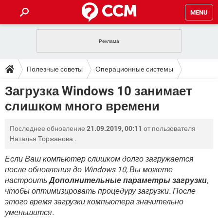
MENU
ГЛАВНАЯ
VPN
WHATSAPP
ПОЛЕЗНЫЕ СОВЕТЫ
Полезные советы
Операционные системы
INSTAGRAM
FACEBOOK
TIKTOK
TELEGRAM
ЗАГРУЗКИ
Загрузка Windows 10 занимает
Windows
ИГРЫ
WINDOWS 10
WHATSAPP
INSTAGRAM
слишком много времени
ВКОНТАКТЕ
TIKTOK
ВИДЕО
TELEGRAM
ФОРУМ
FACEBOOK
ИГРЫ
GOOGLE
WHATSAPP
YANDEX
INSTAGRAM
Последнее обновление
21.09.2019, 00:11
от пользователя
WINDOWS 10
TIKTOK
ВКОНТАКТЕ
TELEGRAM
ЭНЦИКЛОПЕДИЯ
FACEBOOK
Наталья Торжанова
.
ИГРЫ
ВИДЕО
WHATSAPP
GOOGLE
INSTAGRAM
WINDOWS 10
TIKTOK
ВКОНТАКТЕ
TELEGRAM
Если Ваш компьютер слишком долго загружается
YANDEX
FACEBOOK
ИГРЫ
после обновления до Windows 10, Вы можете
ВИДЕО
WHATSAPP
GOOGLE
INSTAGRAM
настроить
Дополнительные параметры загрузки
,
WINDOWS 10
ВКОНТАКТЕ
YANDEX
FACEBOOK
ИГРЫ
чтобы оптимизировать процедуру загрузки. После
ВИДЕО
GOOGLE
этого время загрузки компьютера значительно
WINDOWS 10
ВКОНТАКТЕ
уменьшится.
YANDEX