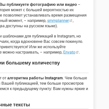
я Вы публикуете фотографию или видео
–
итория может с большей вероятностью их
рые позволяют устанавливать время размещения
жный момент, – например,
smmplanner
,
ва доступны на русском языке).
 шаблонами для публикаций в Instagram, но
лучаях, когда вдохновене Вас совсем покинуло.
приветствуется! Или же используйте
е можно настраивать, – например,
Envato
.
ии большему количеству
т от
алгоритма работы Instagram
. Чем больше
я Вашей публикацией, тем больше просмотров
емся к предыдущему пункту: Вам нужны яркие и
учные тексты