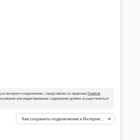
ться интернет-соединением » представлен по лицензии
Creative
ользование или редактирование содержания должно осуществляться
Как сохранить подключение к Интернету
при смене учетной записи пользователя