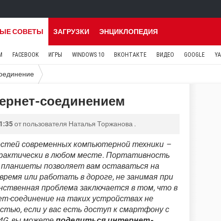
ЫЕ СОВЕТЫ
ЗАГРУЗКИ
ЭНЦИКЛОПЕДИЯ
M
FACEBOOK
ИГРЫ
WINDOWS 10
ВКОНТАКТЕ
ВИДЕО
GOOGLE
Y
оединение
тернет-соединением
1:35
от пользователя
Наталья Торжанова
.
остей современных компьютерной техники –
практически в любом месте. Портативность
и планшеты позволяет вам оставаться на
 время или работать в дороге, не занимая при
нственная проблема заключается в том, что в
т-соединение на таких устройствах не
стью, если у вас есть доступ к смартфону с
4G, вы можете
поделиться интернет-