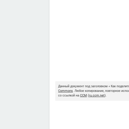
Данный документ под заголовком « Как подели
Commons
. Любое копирование, повторное исп
со ссылкой на
CCM
(
ru.ccm.net
).