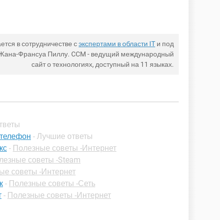
ется в сотрудничестве с
экспертами в области IT
и под
 Жана-Франсуа Пиллу. CCM - ведущий международный
сайт о технологиях, доступный на 11 языках.
ответы
 телефон
- Лучшие ответы
кс
-
Полезные советы -Интернет
лезные советы -Steam
ые советы -Интернет
к
-
Полезные советы -Сеть
т
-
Полезные советы -Интернет