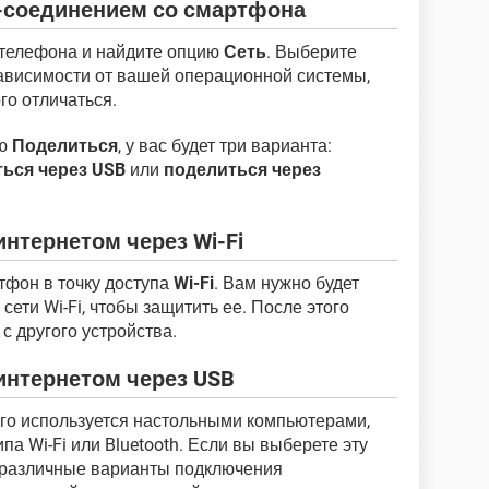
т-соединением со смартфона
 телефона и найдите опцию
Сеть
. Выберите
зависимости от вашей операционной системы,
го отличаться.
ию
Поделиться
, у вас будет три варианта:
ься через USB
или
поделиться через
нтернетом через Wi-Fi
тфон в точку доступа
Wi-Fi
. Вам нужно будет
сети Wi-Fi, чтобы защитить ее. После этого
с другого устройства.
нтернетом через USB
го используется настольными компьютерами,
па Wi-Fi или Bluetooth. Если вы выберете эту
 различные варианты подключения