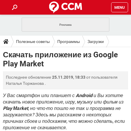
MENU
ГЛАВНАЯ
VPN
WHATSAPP
ПОЛЕЗНЫЕ СОВЕТЫ
Полезные советы
Программы
Загрузки
INSTAGRAM
FACEBOOK
TIKTOK
TELEGRAM
ЗАГРУЗКИ
Скачать приложение из Google
ИГРЫ
WINDOWS 10
WHATSAPP
INSTAGRAM
Play Market
ВКОНТАКТЕ
TIKTOK
ВИДЕО
TELEGRAM
ФОРУМ
FACEBOOK
ИГРЫ
GOOGLE
WHATSAPP
YANDEX
INSTAGRAM
Последнее обновление
25.11.2019, 18:33
от пользователя
WINDOWS 10
TIKTOK
ВКОНТАКТЕ
TELEGRAM
ЭНЦИКЛОПЕДИЯ
FACEBOOK
Наталья Торжанова
.
ИГРЫ
ВИДЕО
WHATSAPP
GOOGLE
INSTAGRAM
WINDOWS 10
TIKTOK
ВКОНТАКТЕ
TELEGRAM
У Вас смартфон или планшет с
Android
и Вы хотите
YANDEX
FACEBOOK
ИГРЫ
скачать новое приложение, игру, музыку или фильм из
ВИДЕО
WHATSAPP
GOOGLE
INSTAGRAM
Play Маrket
, но что-то пошло не так и программа не
WINDOWS 10
ВКОНТАКТЕ
YANDEX
FACEBOOK
ИГРЫ
загружается? Здесь мы расскажем о некоторых
ВИДЕО
GOOGLE
причинах сбоев и подскажем, что можно сделать, если
WINDOWS 10
ВКОНТАКТЕ
приложение не скачивается.
YANDEX