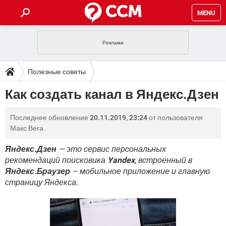
MENU
ГЛАВНАЯ
VPN
WHATSAPP
ПОЛЕЗНЫЕ СОВЕТЫ
Полезные советы
INSTAGRAM
FACEBOOK
TIKTOK
TELEGRAM
ЗАГРУЗКИ
Как создать канал в Яндекс.Дзен
ИГРЫ
WINDOWS 10
WHATSAPP
INSTAGRAM
ВКОНТАКТЕ
TIKTOK
ВИДЕО
TELEGRAM
ФОРУМ
Последнее обновление
20.11.2019, 23:24
от пользователя
FACEBOOK
ИГРЫ
GOOGLE
WHATSAPP
YANDEX
INSTAGRAM
Макс Вега
.
WINDOWS 10
TIKTOK
ВКОНТАКТЕ
TELEGRAM
ЭНЦИКЛОПЕДИЯ
FACEBOOK
ИГРЫ
Яндекс.Дзен
— это сервис персональных
ВИДЕО
WHATSAPP
GOOGLE
INSTAGRAM
рекомендаций поисковика
Yandex
, встроенный в
WINDOWS 10
TIKTOK
ВКОНТАКТЕ
TELEGRAM
YANDEX
FACEBOOK
ИГРЫ
Яндекс.Браузер
– мобильное приложение и главную
ВИДЕО
WHATSAPP
GOOGLE
INSTAGRAM
страницу Яндекса.
WINDOWS 10
ВКОНТАКТЕ
YANDEX
FACEBOOK
ИГРЫ
ВИДЕО
GOOGLE
WINDOWS 10
ВКОНТАКТЕ
YANDEX