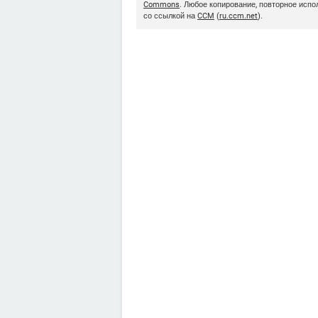
Commons
. Любое копирование, повторное исп
со ссылкой на
CCM
(
ru.ccm.net
).