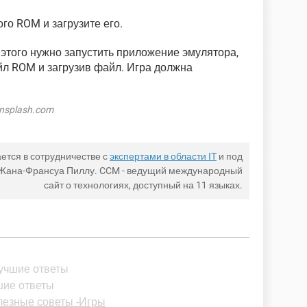
го ROM и загрузите его.
 этого нужно запустить приложение эмулятора,
л ROM и загрузив файл. Игра должна
nsplash.com
ется в сотрудничестве с
экспертами в области IT
и под
 Жана-Франсуа Пиллу. CCM - ведущий международный
сайт о технологиях, доступный на 11 языках.
Лучшие ответы
шие ответы
езные советы -Игры