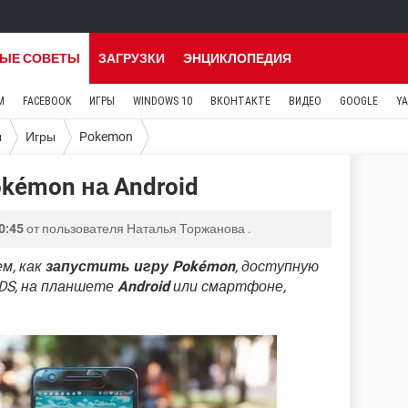
ЫЕ СОВЕТЫ
ЗАГРУЗКИ
ЭНЦИКЛОПЕДИЯ
M
FACEBOOK
ИГРЫ
WINDOWS 10
ВКОНТАКТЕ
ВИДЕО
GOOGLE
Y
ы
Игры
Pokemon
okémon на Android
0:45
от пользователя
Наталья Торжанова
.
м, как
запустить игру Pokémon
, доступную
 DS, на планшете
Android
или смартфоне,