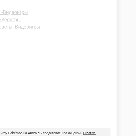
 -Видеоигры
Видеоигры
оветы -Видеоигры
в игру Pokémon на Android » представлен по лицензии
Creative