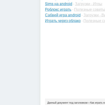
Sims на android
-
Загрузки - Игры
Роблокс играть
-
Полезные советы
Сабвей игра android
-
Загрузки - 
Играть через облако
-
Полезные с
Данный документ под заголовком « Как играть 