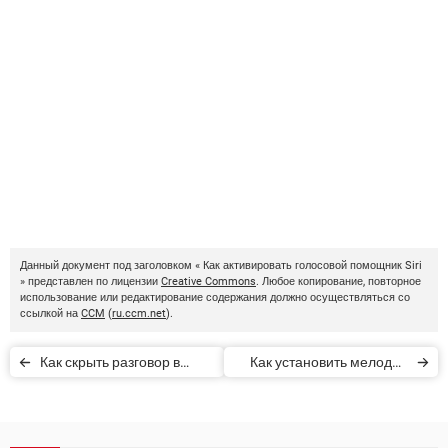
Данный документ под заголовком « Как активировать голосовой помощник Siri
» представлен по лицензии
Creative Commons
. Любое копирование, повторное
использование или редактирование содержания должно осуществляться со
ссылкой на
CCM
(
ru.ccm.net
).
Как скрыть разговор в
Как установить мелодии
WhatsApp
звонка на Windows Phone