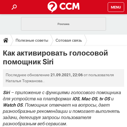
MENU
ГЛАВНАЯ
VPN
WHATSAPP
ПОЛЕЗНЫЕ СОВЕТЫ
Полезные советы
Сотовая связь
INSTAGRAM
FACEBOOK
TIKTOK
TELEGRAM
ЗАГРУЗКИ
Как активировать голосовой
ИГРЫ
WINDOWS 10
WHATSAPP
INSTAGRAM
помощник Siri
ВКОНТАКТЕ
TIKTOK
ВИДЕО
TELEGRAM
ФОРУМ
FACEBOOK
ИГРЫ
GOOGLE
WHATSAPP
YANDEX
INSTAGRAM
Последнее обновление
21.09.2021, 22:06
от пользователя
WINDOWS 10
TIKTOK
ВКОНТАКТЕ
TELEGRAM
ЭНЦИКЛОПЕДИЯ
FACEBOOK
Наталья Торжанова
.
ИГРЫ
ВИДЕО
WHATSAPP
GOOGLE
INSTAGRAM
WINDOWS 10
TIKTOK
ВКОНТАКТЕ
TELEGRAM
Siri
– приложение с функциями голосового помощника
YANDEX
FACEBOOK
ИГРЫ
для устройств на платформах
iOS
,
Mac OS
,
tv OS
и
ВИДЕО
WHATSAPP
GOOGLE
INSTAGRAM
Watch OS
. Помощник отвечает на вопросы, дает
WINDOWS 10
ВКОНТАКТЕ
YANDEX
FACEBOOK
ИГРЫ
разнообразные рекомендации и помогает выполнять
ВИДЕО
GOOGLE
задачи, делегируя запросы пользователя
WINDOWS 10
ВКОНТАКТЕ
разнообразным веб-сервисам.
YANDEX