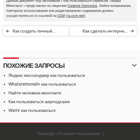
Данный документ под заголовком « Как пользоваться сервисом Товары
ВКонтакте » представлен по лицензии
Creative Commons
. Любое копирование,
повторное использование или редактирование содержания должно
осуществляться со ссылкой на
CCM
(
ru.ccm.net
).
Как создать личный
Как сделать интернет-
кабинет Билайн
магазин на umi.ru
ПОХОЖИЕ ЗАПРОСЫ
Яндекс мессенджер как пользоваться
Whatsremoved+ как пользоваться
Найти человека вконтакте
Как пользоваться аирподсами
Wamr как пользоваться
Команда
Условия пользования