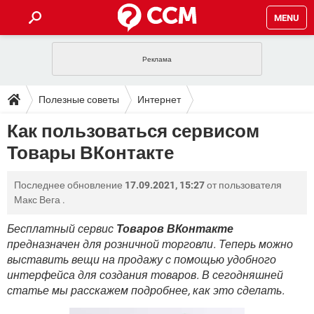
MENU
ГЛАВНАЯ
VPN
WHATSAPP
ПОЛЕЗНЫЕ СОВЕТЫ
Полезные советы
Интернет
INSTAGRAM
FACEBOOK
TIKTOK
TELEGRAM
ЗАГРУЗКИ
Как пользоваться сервисом
ИГРЫ
WINDOWS 10
WHATSAPP
INSTAGRAM
Товары ВКонтакте
ВКОНТАКТЕ
TIKTOK
ВИДЕО
TELEGRAM
ФОРУМ
FACEBOOK
ИГРЫ
GOOGLE
WHATSAPP
YANDEX
INSTAGRAM
Последнее обновление
17.09.2021, 15:27
от пользователя
WINDOWS 10
TIKTOK
ВКОНТАКТЕ
TELEGRAM
ЭНЦИКЛОПЕДИЯ
FACEBOOK
Макс Вега
.
ИГРЫ
ВИДЕО
WHATSAPP
GOOGLE
INSTAGRAM
WINDOWS 10
TIKTOK
ВКОНТАКТЕ
TELEGRAM
Бесплатный сервис
Товаров ВКонтакте
YANDEX
FACEBOOK
ИГРЫ
предназначен для розничной торговли. Теперь можно
ВИДЕО
WHATSAPP
GOOGLE
INSTAGRAM
выставить вещи на продажу с помощью удобного
WINDOWS 10
ВКОНТАКТЕ
YANDEX
FACEBOOK
ИГРЫ
интерфейса для создания товаров. В сегодняшней
ВИДЕО
GOOGLE
статье мы расскажем подробнее, как это сделать.
WINDOWS 10
ВКОНТАКТЕ
YANDEX