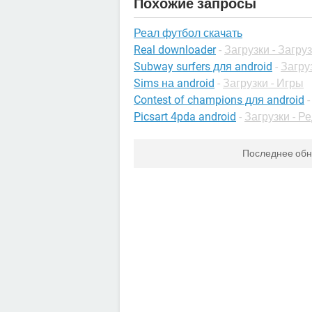
Похожие запросы
Реал футбол скачать
Real downloader
-
Загрузки - Загру
Subway surfers для android
-
Загру
Sims на android
-
Загрузки - Игры
Contest of champions для android
Picsart 4pda android
-
Загрузки - Р
Последнее об