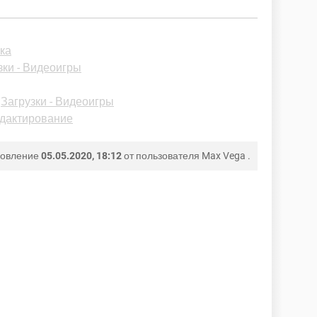
зка
зки - Видеоигры
-
Загрузки - Видеоигры
едактирование
новление
05.05.2020, 18:12
от пользователя
Max Vega
.