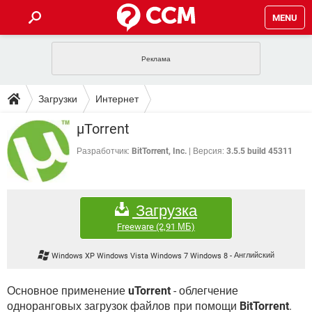
MENU
ГЛАВНАЯ
VPN
WHATSAPP
ПОЛЕЗНЫЕ СОВЕТЫ
Загрузки
Интернет
INSTAGRAM
FACEBOOK
TIKTOK
TELEGRAM
ЗАГРУЗКИ
µTorrent
ИГРЫ
WINDOWS 10
WHATSAPP
INSTAGRAM
ВКОНТАКТЕ
TIKTOK
ВИДЕО
TELEGRAM
Разработчик:
BitTorrent, Inc.
Версия:
3.5.5 build 45311
ФОРУМ
FACEBOOK
ИГРЫ
GOOGLE
WHATSAPP
YANDEX
INSTAGRAM
WINDOWS 10
TIKTOK
ВКОНТАКТЕ
TELEGRAM
ЭНЦИКЛОПЕДИЯ
FACEBOOK
ИГРЫ
Загрузка
ВИДЕО
WHATSAPP
GOOGLE
INSTAGRAM
WINDOWS 10
TIKTOK
ВКОНТАКТЕ
TELEGRAM
Freeware
(2,91 МБ)
YANDEX
FACEBOOK
ИГРЫ
ВИДЕО
WHATSAPP
GOOGLE
INSTAGRAM
Windows XP Windows Vista Windows 7 Windows 8
-
Английский
WINDOWS 10
ВКОНТАКТЕ
YANDEX
FACEBOOK
ИГРЫ
ВИДЕО
GOOGLE
Основное применение
uTorrent
- облегчение
WINDOWS 10
ВКОНТАКТЕ
одноранговых загрузок файлов при помощи
YANDEX
BitTorrent
.