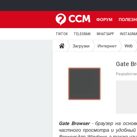
ФОРУМ
ПОЛЕЗН
TIKTOK
TELEGRAM
WHATSAPP
INSTAGRA
Загрузки
Интернет
Web
Gate B
Разработчи
Gate Browser
- браузер на осно
частного просмотра и удобный
Browser для Windows, а также уз