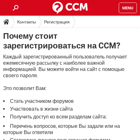
MENU
Контакты
Регистрация
ГЛАВНАЯ
Почему стоит
Почему стоит зарегистрироваться на...
VPN
WHATSAPP
ПОЛЕЗНЫЕ СОВЕТЫ
зарегистрироваться на CCM?
INSTAGRAM
FACEBOOK
TIKTOK
TELEGRAM
ЗАГРУЗКИ
Каждый зарегистрированный пользователь получает
ИГРЫ
WINDOWS 10
ежемесячную рассылку с наиболее важной
WHATSAPP
INSTAGRAM
ВКОНТАКТЕ
TIKTOK
ВИДЕО
TELEGRAM
информацией. Вы можете войти на сайт с помощью
ФОРУМ
FACEBOOK
ИГРЫ
своего пароля.
GOOGLE
WHATSAPP
YANDEX
INSTAGRAM
WINDOWS 10
TIKTOK
ВКОНТАКТЕ
TELEGRAM
ЭНЦИКЛОПЕДИЯ
Это позволит Вам:
FACEBOOK
ИГРЫ
ВИДЕО
WHATSAPP
GOOGLE
INSTAGRAM
WINDOWS 10
TIKTOK
ВКОНТАКТЕ
TELEGRAM
Стать участником форумов
YANDEX
FACEBOOK
ИГРЫ
Участвовать в жизни сайта
ВИДЕО
WHATSAPP
GOOGLE
INSTAGRAM
WINDOWS 10
ВКОНТАКТЕ
Получить доступ ко всем разделам сайта:
YANDEX
FACEBOOK
ИГРЫ
Перечень вопросов, которые Вы задали или на
ВИДЕО
GOOGLE
WINDOWS 10
ВКОНТАКТЕ
которые Вы ответили
YANDEX