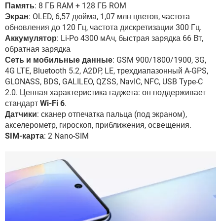
Память
: 8 ГБ RAM + 128 ГБ ROM
Экран
: OLED, 6,57 дюйма, 1,07 млн цветов, частота
обновления до 120 Гц, частота дискретизации 300 Гц.
Аккумулятор
: Li-Po 4300 мАч, быстрая зарядка 66 Вт,
обратная зарядка
Сеть и мобильные данные
: GSM 900/1800/1900, 3G,
4G LTE, Bluetooth 5.2, A2DP, LE, трехдиапазонный A-GPS,
GLONASS, BDS, GALILEO, QZSS, NavIC, NFC, USB Type-C
2.0. Ценная характеристика гаджета: он поддерживает
стандарт
Wi-Fi 6
.
Датчики
: сканер отпечатка пальца (под экраном),
акселерометр, гироскоп, приближения, освещения.
SIM-карта
: 2 Nano-SIM