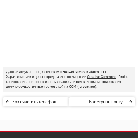
Данный документ под заголовком « Huawei Nova 9 и Xiaomi 11T.
Характеристики и цены » представлен по лицензии
Creative Commons
. Любое
копирование, повторное использование или редактирование содержания
должно осуществляться со ссылкой на
CCM
(
ru.ccm.net
).
Как очистить телефон
Как скрыть папку с
перед продажей?
медиафайлами в Android