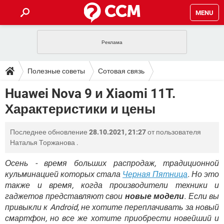
MENU
ГЛАВНАЯ
VPN
WHATSAPP
ПОЛЕЗНЫЕ СОВЕТЫ
Полезные советы
Сотовая связь
INSTAGRAM
FACEBOOK
TIKTOK
TELEGRAM
ЗАГРУЗКИ
Huawei Nova 9 и Xiaomi 11T.
ИГРЫ
WINDOWS 10
WHATSAPP
INSTAGRAM
Характеристики и цены
ВКОНТАКТЕ
TIKTOK
ВИДЕО
TELEGRAM
ФОРУМ
FACEBOOK
ИГРЫ
GOOGLE
WHATSAPP
YANDEX
INSTAGRAM
Последнее обновление
28.10.2021, 21:27
от пользователя
WINDOWS 10
TIKTOK
ВКОНТАКТЕ
TELEGRAM
ЭНЦИКЛОПЕДИЯ
FACEBOOK
Наталья Торжанова
.
ИГРЫ
ВИДЕО
WHATSAPP
GOOGLE
INSTAGRAM
WINDOWS 10
TIKTOK
ВКОНТАКТЕ
TELEGRAM
Осень - время больших распродаж, традиционной
YANDEX
FACEBOOK
ИГРЫ
кульминацией которых стала
Черная Пятница
. Но это
ВИДЕО
WHATSAPP
GOOGLE
INSTAGRAM
также и время, когда производители техники и
WINDOWS 10
ВКОНТАКТЕ
YANDEX
FACEBOOK
ИГРЫ
гаджетов представляют свои
новые модели
. Если вы
ВИДЕО
GOOGLE
привыкли к Android, не хотите переплачивать за новый
WINDOWS 10
ВКОНТАКТЕ
смартфон, но все же хотите приобрести новейший и
YANDEX