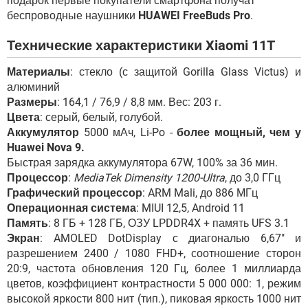
подарок первые покупатели смартфона получат
беспроводные наушники
HUAWEI FreeBuds Pro
.
Технические характеристики Xiaomi 11T
Материалы
: стекло (с защитой Gorilla Glass Victus) и
алюминий
Размеры
: 164,1 / 76,9 / 8,8 мм. Вес: 203 г.
Цвета
: серый, белый, голубой.
Аккумулятор
5000 мАч, Li-Po -
более мощный, чем у
Huawei Nova 9.
Быстрая зарядка аккумулятора 67W, 100% за 36 мин.
Процессор
:
MediaTek Dimensity 1200-Ultra
, до 3,0 ГГц
Графический процессор
: ARM Mali, до 886 МГц
Операционная система
: MIUI 12,5, Android 11
Память
: 8 ГБ + 128 ГБ, ОЗУ LPDDR4X + память UFS 3.1
Экран
: AMOLED DotDisplay с диагональю 6,67" и
разрешением 2400 / 1080 FHD+, соотношение сторон
20:9, частота обновления 120 Гц, более 1 миллиарда
цветов, коэффициент контрастности 5 000 000: 1, режим
высокой яркости 800 нит (тип.), пиковая яркость 1000 нит