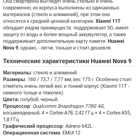
Оба смартфона выглядят очень стильно и очень
современно, их корпуса выполнены из одинаковых
материалов (стекло и алюминий), при этом они
относятся к средней ценовой категории.
Xiaomi 11T
обладает рядом преимуществ: поддерживает 5G, имеет
защиту от воды и более мощный аккумулятор, а также
поддерживает дополнительную карту памяти.
Huawei
Nova 9
, однако, - легче, тоньше и стоит дешевле.
Технические характеристики Huawei Nova 9
Материалы
: стекло и алюминий
Размеры
: 160 / 73,7 / 7,77 мм; вес 175 г. Особенно стоит
отметить очень легкий вес и тонкий корпус (Xiaomi 11T -
немного толще и тяжелее).
Цвета:
голубой, черный.
Процессор
:
Qualcomm Snapdragon 778G 4G
,
восьмиядерный, 4 × Cortex-A78, 2,42 ГГц + 4 × Cortex-A55,
1,8 ГГц
Графический процессор
: Adreno 642L
Операционная система
: EMUI 12