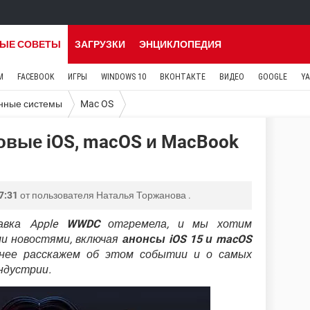
ЫЕ СОВЕТЫ
ЗАГРУЗКИ
ЭНЦИКЛОПЕДИЯ
M
FACEBOOK
ИГРЫ
WINDOWS 10
ВКОНТАКТЕ
ВИДЕО
GOOGLE
Y
нные системы
Mac OS
овые iOS, macOS и MacBook
7:31
от пользователя
Наталья Торжанова
.
авка Apple
WWDC
отгремела, и мы хотим
ми новостями, включая
анонсы iOS 15 и macOS
нее расскажем об этом событии и о самых
ндустрии.