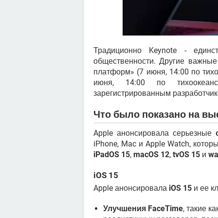
Традиционно Keynote - единс
общественности. Другие важные
платформ» (7 июня, 14:00 по тих
июня, 14:00 по тихоокеан
зарегистрированным разработчик
Что было показано на вы
Apple анонсировала серьезные
iPhone, Mac и Apple Watch, кото
iPadOS 15
,
macOS 12
,
tvOS 15
и
wa
iOS 15
Apple анонсировала
iOS 15
и ее к
Улучшения FaceTime
, такие к