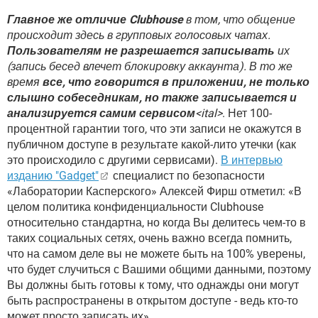
Главное же отличие Clubhouse
в том, что общение
происходит здесь в групповых голосовых чатах.
Пользователям не разрешается записывать
их
(запись бесед влечет блокировку аккаунта). В то же
время
все, что говорится в приложении, не только
слышно собеседникам, но также записывается и
анализируется самим сервисом
<ital>
. Нет 100-
процентной гарантии того, что эти записи не окажутся в
публичном доступе в результате какой-лито утечки (как
это происходило с другими сервисами).
В интервью
изданию "Gadget"
специалист по безопасности
«Лаборатории Касперского» Алексей Фирш отметил: «В
целом политика конфиденциальности Clubhouse
относительно стандартна, но когда Вы делитесь чем-то в
таких социальных сетях, очень важно всегда помнить,
что на самом деле вы не можете быть на 100% уверены,
что будет случиться с Вашими общими данными, поэтому
Вы должны быть готовы к тому, что однажды они могут
быть распространены в открытом доступе - ведь кто-то
может просто записать их».