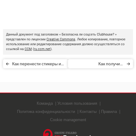
Данный документ под заголовком « Безопасна ли соцсеть Clubhouse? »
представлен по лицензии
Creative Commons
. Любое копирование, повторное
использование или редактирование содержания должно осуществляться со
ссылкой на
CCM
(
ru.ccm.net
).
Как перенести стикеры из
Как получить
WhatsApp в Telegram
приглашение в
приложение Clubhouse
Команда
Условия пользования
Политика конфиденциальности
Контакты
Правила
Cookie management