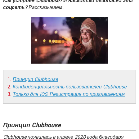
Как устроен Clubhouse? И насколько безопасна эта
ВИДЕО
GOOGLE
соцсеть?
Рассказываем.
YANDEX
Принцип Clubhouse
Конфиденциальность пользователей Clubhouse
Только для iOS. Регистрация по приглашениям
Принцип Clubhouse
Clubhouse появилась в апреле 2020 года благодаря