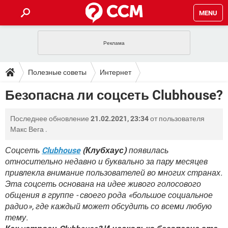
MENU
ГЛАВНАЯ
VPN
WHATSAPP
ПОЛЕЗНЫЕ СОВЕТЫ
Полезные советы
Интернет
INSTAGRAM
FACEBOOK
TIKTOK
TELEGRAM
ЗАГРУЗКИ
Безопасна ли соцсеть Clubhouse?
ИГРЫ
WINDOWS 10
WHATSAPP
INSTAGRAM
ВКОНТАКТЕ
TIKTOK
ВИДЕО
TELEGRAM
ФОРУМ
Последнее обновление
21.02.2021, 23:34
от пользователя
FACEBOOK
ИГРЫ
GOOGLE
WHATSAPP
YANDEX
INSTAGRAM
Макс Вега
.
WINDOWS 10
TIKTOK
ВКОНТАКТЕ
TELEGRAM
ЭНЦИКЛОПЕДИЯ
FACEBOOK
ИГРЫ
Соцсеть
Clubhouse
(Клубхаус)
появилась
ВИДЕО
WHATSAPP
GOOGLE
INSTAGRAM
относительно недавно и буквально за пару месяцев
WINDOWS 10
TIKTOK
ВКОНТАКТЕ
TELEGRAM
YANDEX
FACEBOOK
ИГРЫ
привлекла внимание пользователей во многих странах.
ВИДЕО
WHATSAPP
GOOGLE
INSTAGRAM
Эта соцсеть основана на идее живого голосового
WINDOWS 10
ВКОНТАКТЕ
общения в группе - своего рода «большое социальное
YANDEX
FACEBOOK
ИГРЫ
радио», где каждый может обсудить со всеми любую
ВИДЕО
GOOGLE
WINDOWS 10
ВКОНТАКТЕ
тему.
YANDEX