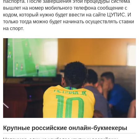
паспорта. После завершения этой процедуры система
вышлет на номер мобильного телефона сообщение с
кодом, который нужно будет ввести на сайте ЦУПИС. И
только тогда можно будет начинать осуществлять ставки
на спорт.
Крупные российские онлайн-букмекеры