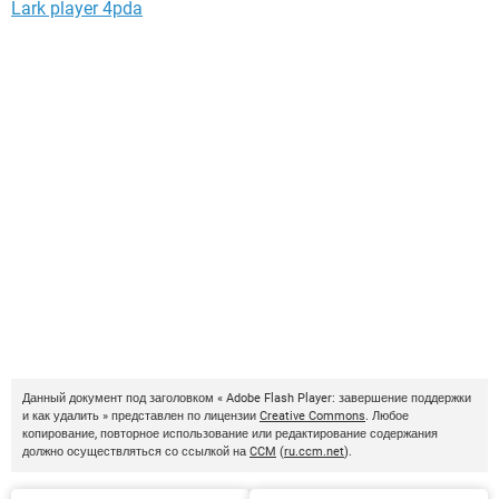
Lark player 4pda
Данный документ под заголовком « Adobe Flash Player: завершение поддержки
и как удалить » представлен по лицензии
Creative Commons
. Любое
копирование, повторное использование или редактирование содержания
должно осуществляться со ссылкой на
CCM
(
ru.ccm.net
).