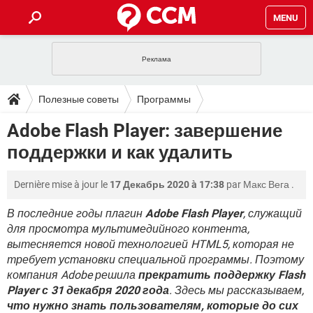
MENU
ГЛАВНАЯ
VPN
WHATSAPP
ПОЛЕЗНЫЕ СОВЕТЫ
Полезные советы
Программы
INSTAGRAM
FACEBOOK
TIKTOK
TELEGRAM
ЗАГРУЗКИ
Adobe Flash Player: завершение
ИГРЫ
WINDOWS 10
WHATSAPP
INSTAGRAM
поддержки и как удалить
ВКОНТАКТЕ
TIKTOK
ВИДЕО
TELEGRAM
ФОРУМ
FACEBOOK
ИГРЫ
GOOGLE
WHATSAPP
YANDEX
INSTAGRAM
Dernière mise à jour le
17 Декабрь 2020 à 17:38
par
Макс Вега
.
WINDOWS 10
TIKTOK
ВКОНТАКТЕ
TELEGRAM
ЭНЦИКЛОПЕДИЯ
FACEBOOK
ИГРЫ
ВИДЕО
WHATSAPP
GOOGLE
INSTAGRAM
В последние годы плагин
Adobe Flash Player
, служащий
WINDOWS 10
TIKTOK
ВКОНТАКТЕ
TELEGRAM
для просмотра мультимедийного контента,
YANDEX
FACEBOOK
ИГРЫ
вытесняется новой технологией HTML5, которая не
ВИДЕО
WHATSAPP
GOOGLE
INSTAGRAM
требует установки специальной программы. Поэтому
WINDOWS 10
ВКОНТАКТЕ
YANDEX
FACEBOOK
ИГРЫ
компания Adobe решила
прекратить поддержку Flash
ВИДЕО
GOOGLE
Player с 31 декабря 2020 года
. Здесь мы рассказываем,
WINDOWS 10
ВКОНТАКТЕ
что нужно знать пользователям, которые до сих
YANDEX