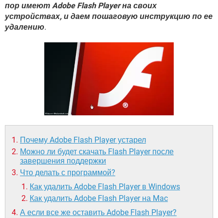
ВИДЕО
GOOGLE
пор имеют Adobe Flash Player на своих
устройствах, и даем пошаговую инструкцию по ее
YANDEX
удалению
.
Почему Adobe Flash Player устарел
Можно ли будет скачать Flash Player после
завершения поддержки
Что делать с программой?
Как удалить Adobe Flash Player в Windows
Как удалить Adobe Flash Player на Mac
А если все же оставить Adobe Flash Player?