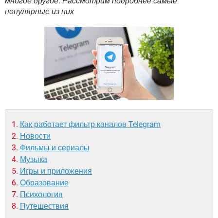
многое другое. Рассмотрим подробнее самые
ВИДЕО
GOOGLE
популярные из них
YANDEX
Как работает фильтр каналов Telegram
Новости
Фильмы и сериалы
Музыка
Игры и приложения
Образование
Психология
Путешествия