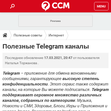
MENU
ГЛАВНАЯ
VPN
WHATSAPP
ПОЛЕЗНЫЕ СОВЕТЫ
Полезные советы
Интернет
INSTAGRAM
FACEBOOK
TIKTOK
TELEGRAM
ЗАГРУЗКИ
Полезные Telegram каналы
ИГРЫ
WINDOWS 10
WHATSAPP
INSTAGRAM
ВКОНТАКТЕ
TIKTOK
ВИДЕО
TELEGRAM
ФОРУМ
Последнее обновление
17.03.2021, 20:47
от пользователя
FACEBOOK
ИГРЫ
GOOGLE
WHATSAPP
YANDEX
INSTAGRAM
Наталья Торжанова
.
WINDOWS 10
TIKTOK
ВКОНТАКТЕ
TELEGRAM
ЭНЦИКЛОПЕДИЯ
FACEBOOK
ИГРЫ
Telegram
– приложение для обмена мгновенными
ВИДЕО
WHATSAPP
GOOGLE
INSTAGRAM
сообщениями, гарантирующее
высокую степень
WINDOWS 10
TIKTOK
ВКОНТАКТЕ
TELEGRAM
YANDEX
FACEBOOK
ИГРЫ
конфиденциальности
. Этот сервис также содержит
ВИДЕО
WHATSAPP
GOOGLE
INSTAGRAM
каналы, на которые Вы можете подписаться.
Telegram
WINDOWS 10
ВКОНТАКТЕ
поддерживает огромное множество различных
YANDEX
FACEBOOK
ИГРЫ
каналов, собранных по категориям
ВИДЕО
GOOGLE
: Музыка,
WINDOWS 10
ВКОНТАКТЕ
Новости и СМИ, Здоровье, Блоги, Игры и Приложения и
YANDEX