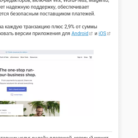
-редакторов, включая Wix, WordPress, Magento,
рует надежную поддержку, обеспечивает
ется безопасным поставщиком платежей.
 за каждую транзакцию плюс 2,9% от суммы
ьзовать версии приложения для
Android
и
iOS