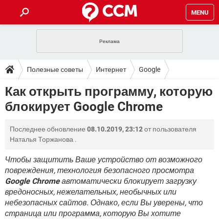
MENU
ГЛАВНАЯ
VPN
WHATSAPP
ПОЛЕЗНЫЕ СОВЕТЫ
Полезные советы
Интернет
Google
INSTAGRAM
FACEBOOK
TIKTOK
TELEGRAM
ЗАГРУЗКИ
Как открыть программу, которую
ИГРЫ
WINDOWS 10
WHATSAPP
INSTAGRAM
блокирует Google Chrome
ВКОНТАКТЕ
TIKTOK
ВИДЕО
TELEGRAM
ФОРУМ
FACEBOOK
ИГРЫ
GOOGLE
WHATSAPP
YANDEX
INSTAGRAM
Последнее обновление
08.10.2019, 23:12
от пользователя
WINDOWS 10
TIKTOK
ВКОНТАКТЕ
TELEGRAM
ЭНЦИКЛОПЕДИЯ
FACEBOOK
Наталья Торжанова
.
ИГРЫ
ВИДЕО
WHATSAPP
GOOGLE
INSTAGRAM
WINDOWS 10
TIKTOK
ВКОНТАКТЕ
TELEGRAM
Чтобы защитить Ваше устройство от возможного
YANDEX
FACEBOOK
ИГРЫ
повреждения, технология безопасного просмотра
ВИДЕО
WHATSAPP
GOOGLE
INSTAGRAM
Google Chrome
автоматически блокирует загрузку
WINDOWS 10
ВКОНТАКТЕ
YANDEX
FACEBOOK
ИГРЫ
вредоносных, нежелательных, необычных или
ВИДЕО
GOOGLE
небезопасных сайтов. Однако, если Вы уверены, что
WINDOWS 10
ВКОНТАКТЕ
страница или программа, которую Вы хотите
YANDEX