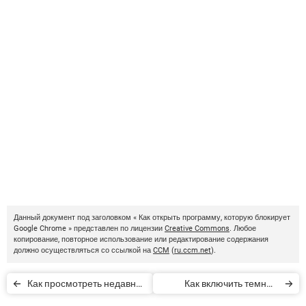
Данный документ под заголовком « Как открыть программу, которую блокирует
Google Chrome » представлен по лицензии
Creative Commons
. Любое
копирование, повторное использование или редактирование содержания
должно осуществляться со ссылкой на
CCM
(
ru.ccm.net
).
Как просмотреть недавно
Как включить темный
посещенные сайты в
режим Google Chrome на