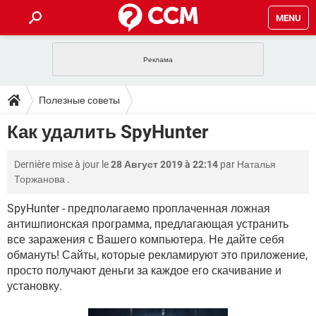
MENU
ГЛАВНАЯ
VPN
WHATSAPP
ПОЛЕЗНЫЕ СОВЕТЫ
Полезные советы
INSTAGRAM
FACEBOOK
TIKTOK
TELEGRAM
ЗАГРУЗКИ
Как удалить SpyHunter
ИГРЫ
WINDOWS 10
WHATSAPP
INSTAGRAM
ВКОНТАКТЕ
TIKTOK
ВИДЕО
TELEGRAM
ФОРУМ
Dernière mise à jour le
28 Август 2019 à 22:14
par
Наталья
FACEBOOK
ИГРЫ
GOOGLE
WHATSAPP
YANDEX
INSTAGRAM
Торжанова
.
WINDOWS 10
TIKTOK
ВКОНТАКТЕ
TELEGRAM
ЭНЦИКЛОПЕДИЯ
FACEBOOK
ИГРЫ
SpyHunter - предполагаемо проплаченная ложная
ВИДЕО
WHATSAPP
GOOGLE
INSTAGRAM
антишпионская программа, предлагающая устранить
WINDOWS 10
TIKTOK
ВКОНТАКТЕ
TELEGRAM
YANDEX
FACEBOOK
ИГРЫ
все заражения с Вашего компьютера. Не дайте себя
ВИДЕО
WHATSAPP
GOOGLE
INSTAGRAM
обмануть! Сайты, которые рекламируют это приложение,
WINDOWS 10
ВКОНТАКТЕ
просто получают деньги за каждое его скачивание и
YANDEX
FACEBOOK
ИГРЫ
установку.
ВИДЕО
GOOGLE
WINDOWS 10
ВКОНТАКТЕ
YANDEX