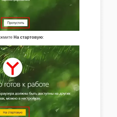
Нажмите
На стартовую
: