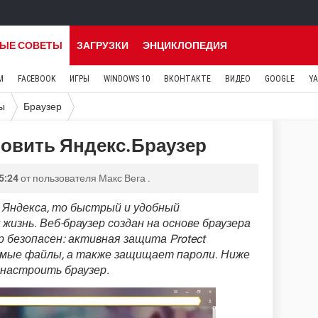
ЫЕ СОВЕТЫ
ЗАГРУЗКИ
ЭНЦИКЛОПЕДИЯ
M
FACEBOOK
ИГРЫ
WINDOWS 10
ВКОНТАКТЕ
ВИДЕО
GOOGLE
Y
ы
Браузер
новить Яндекс.Браузер
5:24
от пользователя
Макс Вега
.
 Яндекса, то быстрый и удобный
изнь. Веб-браузер создан на основе браузера
ер безопасен: активная защита Protect
аемые файлы, а также защищает пароли. Ниже
 настроить браузер.