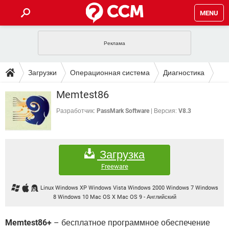
MENU
ГЛАВНАЯ
VPN
WHATSAPP
ПОЛЕЗНЫЕ СОВЕТЫ
Загрузки
Операционная система
Диагностика
INSTAGRAM
FACEBOOK
TIKTOK
TELEGRAM
ЗАГРУЗКИ
Memtest86
ИГРЫ
WINDOWS 10
WHATSAPP
INSTAGRAM
ВКОНТАКТЕ
TIKTOK
ВИДЕО
TELEGRAM
Разработчик:
PassMark Software
Версия:
V8.3
ФОРУМ
FACEBOOK
ИГРЫ
GOOGLE
WHATSAPP
YANDEX
INSTAGRAM
WINDOWS 10
TIKTOK
ВКОНТАКТЕ
TELEGRAM
ЭНЦИКЛОПЕДИЯ
FACEBOOK
ИГРЫ
Загрузка
ВИДЕО
WHATSAPP
GOOGLE
INSTAGRAM
WINDOWS 10
TIKTOK
ВКОНТАКТЕ
TELEGRAM
Freeware
YANDEX
FACEBOOK
ИГРЫ
ВИДЕО
WHATSAPP
GOOGLE
INSTAGRAM
Linux Windows XP Windows Vista Windows 2000 Windows 7 Windows
WINDOWS 10
ВКОНТАКТЕ
8 Windows 10 Mac OS X Mac OS 9
-
Английский
YANDEX
FACEBOOK
ИГРЫ
ВИДЕО
GOOGLE
WINDOWS 10
ВКОНТАКТЕ
Memtest86+
– бесплатное программное обеспечение
YANDEX