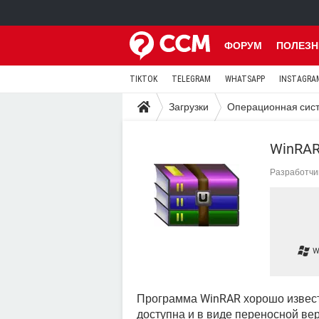
ФОРУМ
ПОЛЕЗН
TIKTOK
TELEGRAM
WHATSAPP
INSTAGRA
Загрузки
Операционная сис
WinRAR
Разработчи
W
Программа WinRAR хорошо извест
доступна и в виде переносной ве