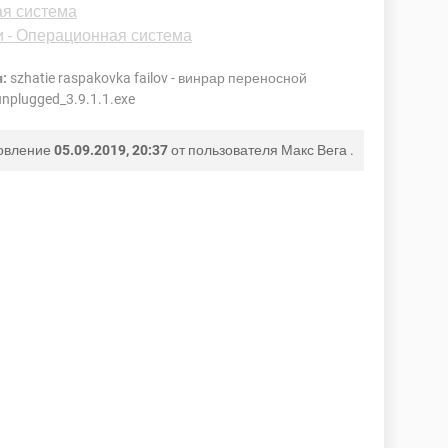
ая система
и - Операционная система
:
szhatie raspakovka failov - винрар переносной
nplugged_3.9.1.1.exe
овление
05.09.2019, 20:37
от пользователя
Макс Вега
.