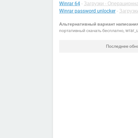
Winrar 64
-
Загрузки - Операционн
Winrar password unlocker
-
Загрузк
Альтернативный вариант написания
портативный скачать бесплатно, wrar_u
Последнее обн