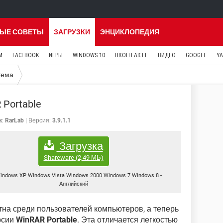
ЫЕ СОВЕТЫ
ЗАГРУЗКИ
ЭНЦИКЛОПЕДИЯ
M
FACEBOOK
ИГРЫ
WINDOWS 10
ВКОНТАКТЕ
ВИДЕО
GOOGLE
Y
тема
 Portable
к:
RarLab
Версия:
3.9.1.1
Загрузка
Shareware
(2,49 МБ)
indows XP Windows Vista Windows 2000 Windows 7 Windows 8
-
Английский
на среди пользователей компьютеров, а теперь
рсии
WinRAR Portable
. Эта отличается легкостью