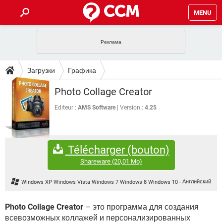
MENU
ГЛАВНАЯ
VPN
WHATSAPP
ПОЛЕЗНЫЕ СОВЕТЫ
Загрузки
Графика
INSTAGRAM
FACEBOOK
TIKTOK
TELEGRAM
ЗАГРУЗКИ
Photo Collage Creator
ИГРЫ
WINDOWS 10
WHATSAPP
INSTAGRAM
ВКОНТАКТЕ
TIKTOK
ВИДЕО
TELEGRAM
Editeur :
AMS Software
Version :
4.25
ФОРУМ
FACEBOOK
ИГРЫ
GOOGLE
WHATSAPP
YANDEX
INSTAGRAM
WINDOWS 10
TIKTOK
ВКОНТАКТЕ
TELEGRAM
ЭНЦИКЛОПЕДИЯ
FACEBOOK
ИГРЫ
Télécharger (bouton)
ВИДЕО
WHATSAPP
GOOGLE
INSTAGRAM
WINDOWS 10
TIKTOK
ВКОНТАКТЕ
TELEGRAM
Shareware
(20,01 Mo)
YANDEX
FACEBOOK
ИГРЫ
ВИДЕО
WHATSAPP
GOOGLE
INSTAGRAM
Windows XP Windows Vista Windows 7 Windows 8 Windows 10
-
Английский
WINDOWS 10
ВКОНТАКТЕ
YANDEX
FACEBOOK
ИГРЫ
ВИДЕО
GOOGLE
Photo Collage Creator
– это программа для создания
WINDOWS 10
ВКОНТАКТЕ
всевозможных коллажей и персонализированных
YANDEX