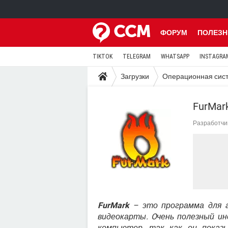
ФОРУМ
ПОЛЕЗН
TIKTOK
TELEGRAM
WHATSAPP
INSTAGRA
Загрузки
Операционная сис
FurMar
Разработчи
FurMark
– это программа для а
видеокарты. Oчень полезный ин
компьютер, так как он показ