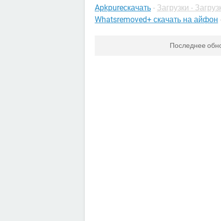
Apkpureскачать
-
Загрузки - Загруз
Whatsremoved+ скачать на айфон
Последнее обн