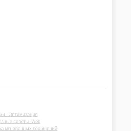
зки - Оптимизация
езные советы -Web
жба мгновенных сообщений