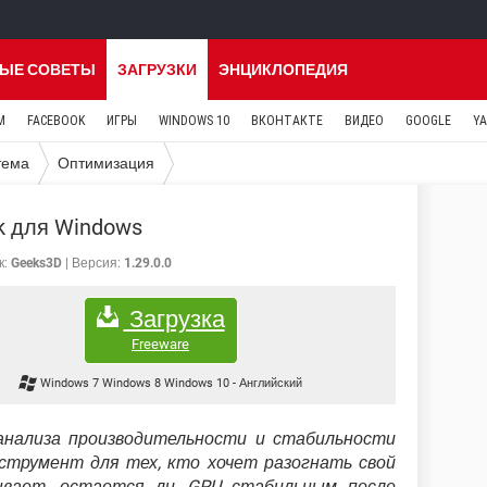
ЫЕ СОВЕТЫ
ЗАГРУЗКИ
ЭНЦИКЛОПЕДИЯ
M
FACEBOOK
ИГРЫ
WINDOWS 10
ВКОНТАКТЕ
ВИДЕО
GOOGLE
Y
тема
Оптимизация
k для Windows
к:
Geeks3D
Версия:
1.29.0.0
Загрузка
Freeware
Windows 7 Windows 8 Windows 10
-
Английский
нализа производительности и стабильности
струмент для тех, кто хочет разогнать свой
ывает, остается ли GPU стабильным после