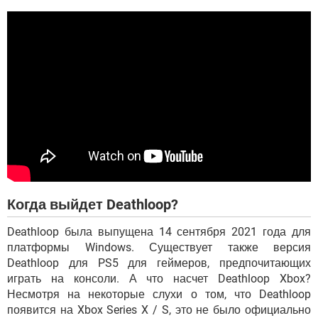
Когда выйдет Deathloop?
Deathloop была выпущена 14 сентября 2021 года для
платформы Windows. Существует также версия
Deathloop для PS5 для геймеров, предпочитающих
играть на консоли. А что насчет Deathloop Xbox?
Несмотря на некоторые слухи о том, что Deathloop
появится на Xbox Series X / S, это не было официально