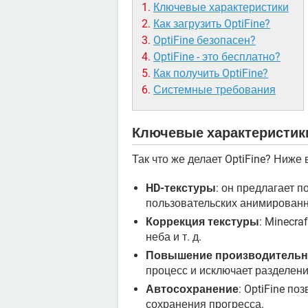
Ключевые характеристики
Как загрузить OptiFine?
OptiFine безопасен?
OptiFine - это бесплатно?
Как получить OptiFine?
Системные требования
Ключевые характеристик
Так что же делает OptiFine? Ниже
HD-текстуры
: он предлагает п
пользовательских анимированн
Коррекция текстуры
: Minecra
неба и т. д.
Повышение производительн
процесс и исключает разделени
Автосохранение
: OptiFine п
сохранения прогресса.