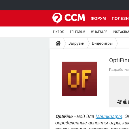
ФОРУМ
ПОЛЕЗН
TIKTOK
TELEGRAM
WHATSAPP
INSTAGRA
Загрузки
Видеоигры
OptiFin
Разработчи
OptiFine
- мод для
Майнкрафт
. 
определенные аспекты игры, как