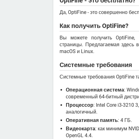
OptiFine - это бесплатно?
Да, OptiFine - это совершенно бе
Как получить OptiFine?
Вы можете получить OptiFine,
страницы. Предлагаемая здесь ве
macOS и Linux.
Системные требования
Системные требования OptiFine та
Операционная система
: Wind
современный 64-битный дистри
Процессор
: Intel Core i3-3210
аналогичный.
Оперативная память
: 4 ГБ.
Видеокарта
: как минимум NVI
OpenGL 4.4.