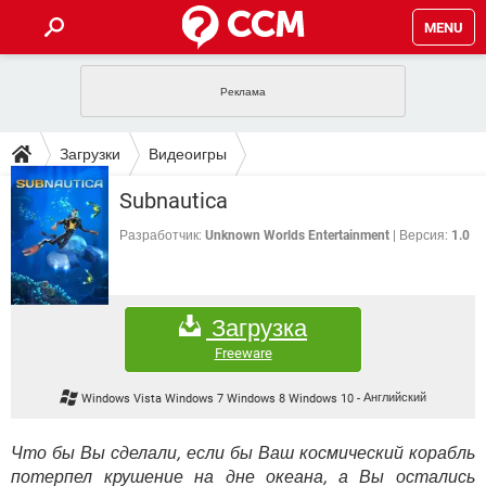
MENU
ГЛАВНАЯ
VPN
WHATSAPP
ПОЛЕЗНЫЕ СОВЕТЫ
Загрузки
Видеоигры
INSTAGRAM
FACEBOOK
TIKTOK
TELEGRAM
ЗАГРУЗКИ
Subnautica
ИГРЫ
WINDOWS 10
WHATSAPP
INSTAGRAM
ВКОНТАКТЕ
TIKTOK
ВИДЕО
TELEGRAM
Разработчик:
Unknown Worlds Entertainment
Версия:
1.0
ФОРУМ
FACEBOOK
ИГРЫ
GOOGLE
WHATSAPP
YANDEX
INSTAGRAM
WINDOWS 10
TIKTOK
ВКОНТАКТЕ
TELEGRAM
ЭНЦИКЛОПЕДИЯ
FACEBOOK
ИГРЫ
Загрузка
ВИДЕО
WHATSAPP
GOOGLE
INSTAGRAM
WINDOWS 10
TIKTOK
ВКОНТАКТЕ
TELEGRAM
Freeware
YANDEX
FACEBOOK
ИГРЫ
ВИДЕО
WHATSAPP
GOOGLE
INSTAGRAM
Windows Vista Windows 7 Windows 8 Windows 10
-
Английский
WINDOWS 10
ВКОНТАКТЕ
YANDEX
FACEBOOK
ИГРЫ
ВИДЕО
GOOGLE
Что бы Вы сделали, если бы Ваш космический корабль
WINDOWS 10
ВКОНТАКТЕ
потерпел крушение на дне океана, а Вы остались
YANDEX