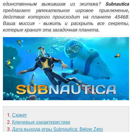
ВИДЕО
GOOGLE
единственным выжившим из экипажа?
Subnautica
предлагает увлекательное игровое приключение,
YANDEX
действие которого происходит на планете 4546B.
Ваша миссия - выжить и раскрыть все секреты,
которые хранит эта загадочная планета.
Сюжет
Ключевые характеристики
Дата выхода игры Subnautica: Below Zero