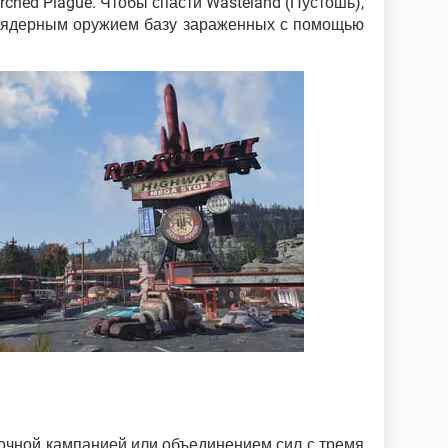
ched Plague. Чтобы спасти Wasteland (Пустошь),
 ядерным оружием базу зараженных с помощью
ночной кампанией или объединением сил с тремя