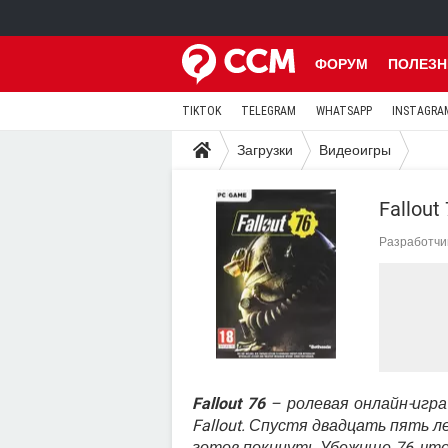
ФОРУМ
ПОЛЕЗН
TIKTOK
TELEGRAM
WHATSAPP
INSTAGRA
Загрузки
Видеоигры
Fallout
Разработчи
Fallout 76
– ролевая онлайн-игра
Fallout. Спустя двадцать пять 
готов покинуть Убежище 76, что