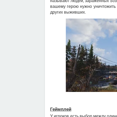
называют людей, зараженных Scor
вашему герою нужно уничтожить
других выживших.
Геймплей
У игроков есть выбор между оди